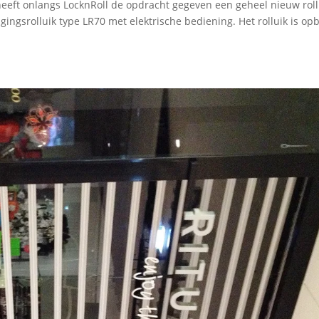
 heeft onlangs LocknRoll de opdracht gegeven een geheel nieuw roll
igingsrolluik type LR70 met elektrische bediening. Het rolluik is o