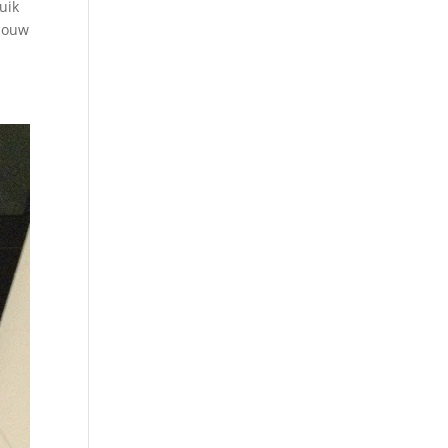
uik
pbouw