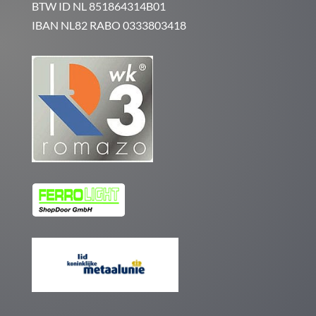
BTW ID NL 851864314B01
IBAN NL82 RABO 0333803418