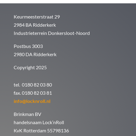
Keurmeesterstraat 29
2984 BA Ridderkerk
Industrieterrein Donkersloot-Noord
Postbus 3003
2980 DA Ridderkerk
Copyright 2025
tel. 0180 82 03 80
fax. 0180 82 03 81
info@locknroll.nl
Brinkman BV
handelsnaam Lock’nRoll
KvK Rotterdam 55798136