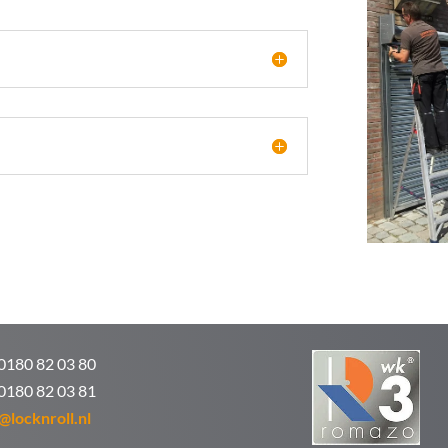
 0180 82 03 80
 0180 82 03 81
@locknroll.nl