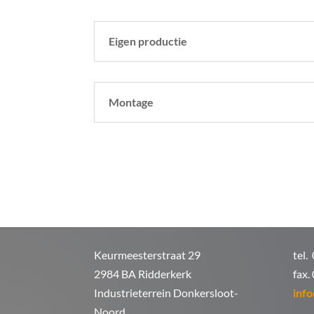
Eigen productie
Montage
Keurmeesterstraat 29
tel.
2984 BA Ridderkerk
fax.
Industrieterrein Donkersloot-
info
Noord