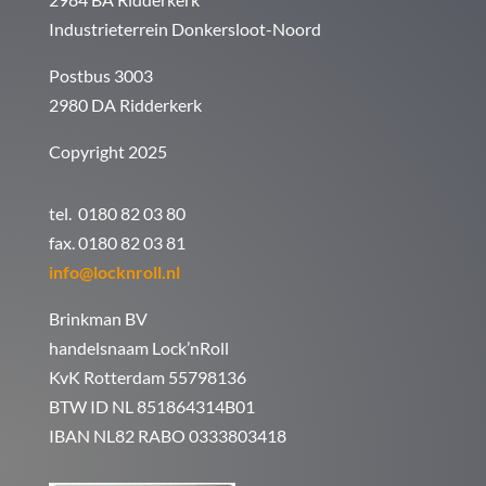
Industrieterrein Donkersloot-Noord
Postbus 3003
2980 DA Ridderkerk
Copyright 2025
tel. 0180 82 03 80
fax. 0180 82 03 81
info@locknroll.nl
Brinkman BV
handelsnaam Lock’nRoll
KvK Rotterdam 55798136
BTW ID NL 851864314B01
IBAN NL82 RABO 0333803418