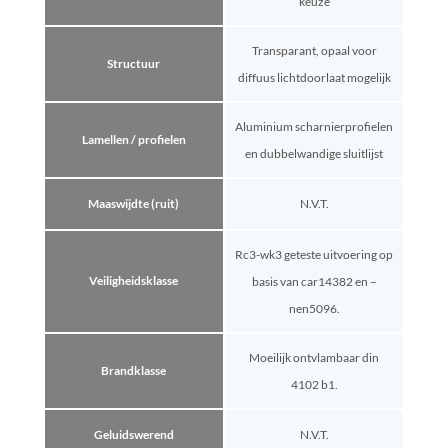
keuze
Transparant, opaal voor
Structuur
diffuus lichtdoorlaat mogelijk
Aluminium scharnierprofielen
Lamellen / profielen
en dubbelwandige sluitlijst
Maaswijdte (ruit)
N.V.T.
Rc3-wk3 geteste uitvoering op
Veiligheidsklasse
basis van car14382 en –
nen5096.
Moeilijk ontvlambaar din
Brandklasse
4102 b1.
Geluidswerend
N.V.T.