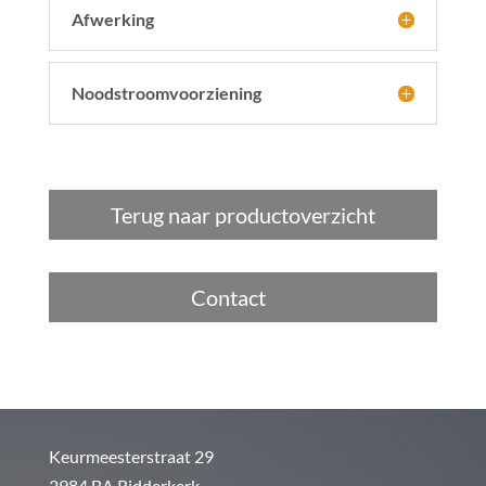
Afwerking
Noodstroomvoorziening
Terug naar productoverzicht
Contact
Keurmeesterstraat 29
2984 BA Ridderkerk