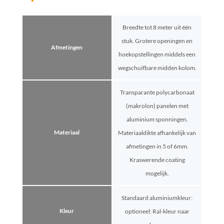
Breedte tot 8 meter uit één
stuk. Grotere openingen en
Afmetingen
hoekopstellingen middels een
wegschuifbare midden kolom.
Transparante polycarbonaat
(makrolon) panelen met
aluminium sponningen.
Materiaal
Materiaaldikte afhankelijk van
afmetingen in 5 of 6mm.
Kraswerende coating
mogelijk.
Standaard aluminiumkleur:
Kleur
optioneel: Ral-kleur naar