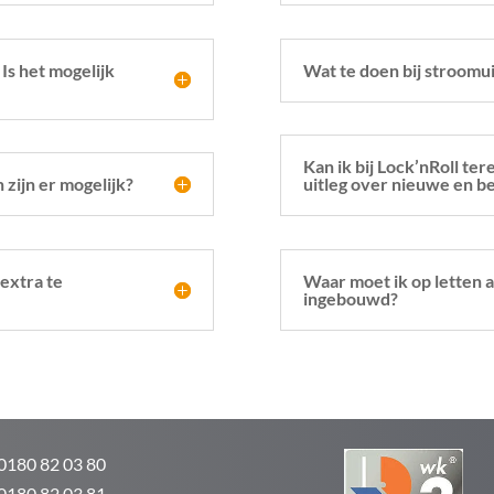
 Is het mogelijk
Wat te doen bij stroomui
Kan ik bij Lock’nRoll te
 zijn er mogelijk?
uitleg over nieuwe en b
 extra te
Waar moet ik op letten a
ingebouwd?
 0180 82 03 80
 0180 82 03 81