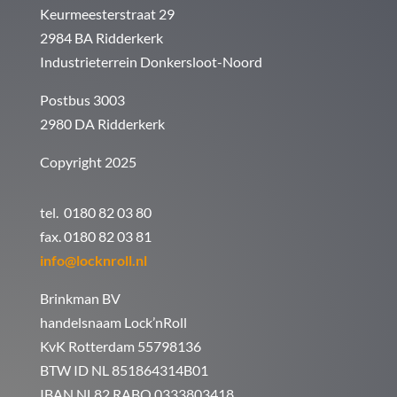
Keurmeesterstraat 29
2984 BA Ridderkerk
Industrieterrein Donkersloot-Noord
Postbus 3003
2980 DA Ridderkerk
Copyright 2025
tel. 0180 82 03 80
fax. 0180 82 03 81
info@locknroll.nl
Brinkman BV
handelsnaam Lock’nRoll
KvK Rotterdam 55798136
BTW ID NL 851864314B01
IBAN NL82 RABO 0333803418