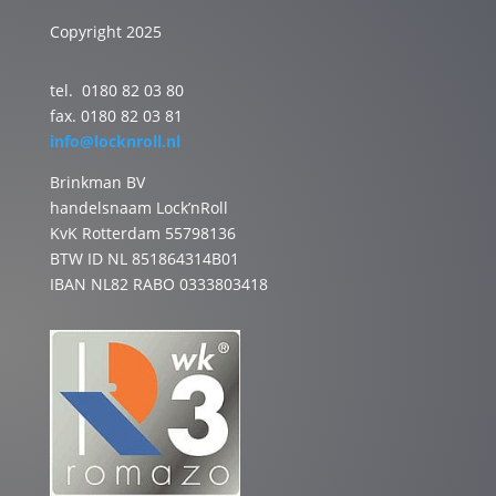
Copyright 2025
tel. 0180 82 03 80
fax. 0180 82 03 81
info@locknroll.nl
Brinkman BV
handelsnaam Lock’nRoll
KvK Rotterdam 55798136
BTW ID NL 851864314B01
IBAN NL82 RABO 0333803418