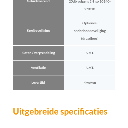
Geluidswerend
25db volgens EN iso 10140-
2:2010
Optioneel
Knelbeveiliging
onderloopbeveiliging
(draadloos)
Sloten / vergrendeling
N.V.T.
Ventilatie
N.V.T.
Levertijd
4 weken
Uitgebreide specificaties