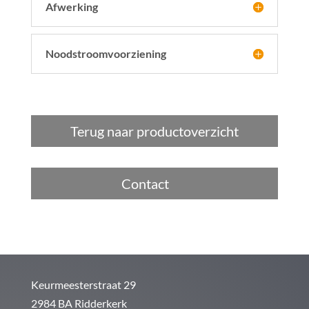
Afwerking
Noodstroomvoorziening
Terug naar productoverzicht
Contact
Keurmeesterstraat 29
2984 BA Ridderkerk