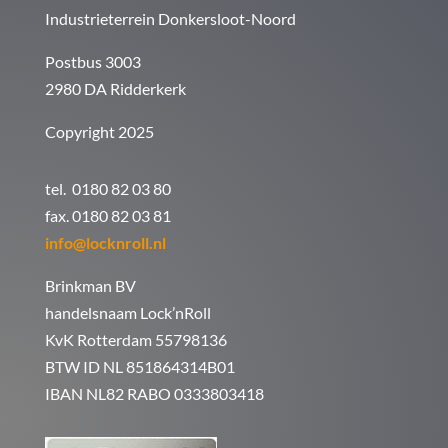
Industrieterrein Donkersloot-Noord
Postbus 3003
2980 DA Ridderkerk
Copyright 2025
tel. 0180 82 03 80
fax. 0180 82 03 81
info@locknroll.nl
Brinkman BV
handelsnaam Lock’nRoll
KvK Rotterdam 55798136
BTW ID NL 851864314B01
IBAN NL82 RABO 0333803418