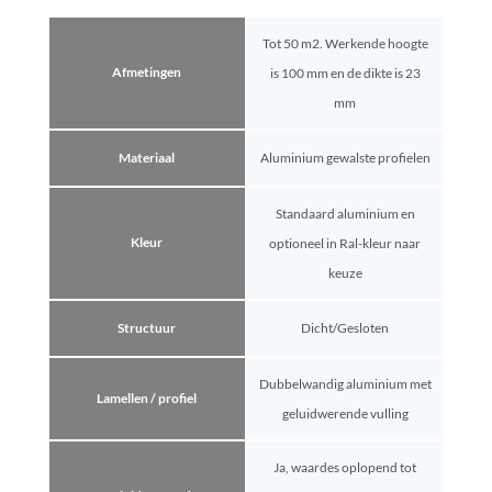
Tot 50 m2. Werkende hoogte
Afmetingen
is 100 mm en de dikte is 23
mm
Materiaal
Aluminium gewalste profielen
Standaard aluminium en
Kleur
optioneel in Ral-kleur naar
keuze
Structuur
Dicht/Gesloten
Dubbelwandig aluminium met
Lamellen / profiel
geluidwerende vulling
Ja, waardes oplopend tot