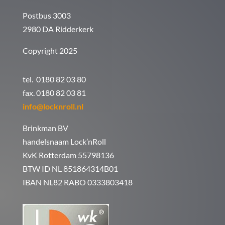
Postbus 3003
2980 DA Ridderkerk
Copyright 2025
tel. 0180 82 03 80
fax. 0180 82 03 81
info@locknroll.nl
Brinkman BV
handelsnaam Lock’nRoll
KvK Rotterdam 55798136
BTW ID NL 851864314B01
IBAN NL82 RABO 0333803418