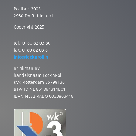
Postbus 3003
2980 DA Ridderkerk
Copyright 2025
tel. 0180 82 03 80
fax. 0180 82 03 81
info@locknroll.nl
Brinkman BV
handelsnaam Lock’nRoll
KvK Rotterdam 55798136
BTW ID NL 851864314B01
IBAN NL82 RABO 0333803418