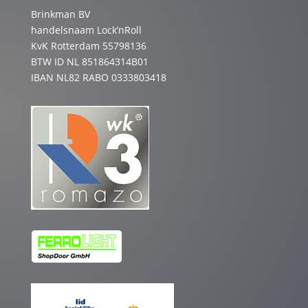
Brinkman BV
handelsnaam Lock’nRoll
KvK Rotterdam 55798136
BTW ID NL 851864314B01
IBAN NL82 RABO 0333803418