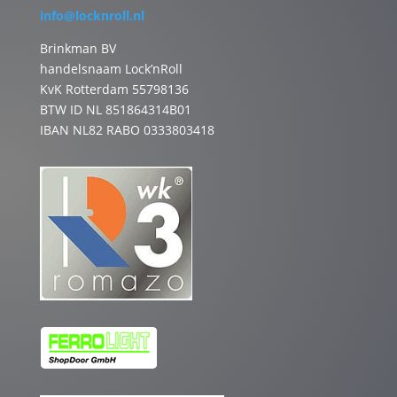
info@locknroll.nl
Brinkman BV
handelsnaam Lock’nRoll
KvK Rotterdam 55798136
BTW ID NL 851864314B01
IBAN NL82 RABO 0333803418