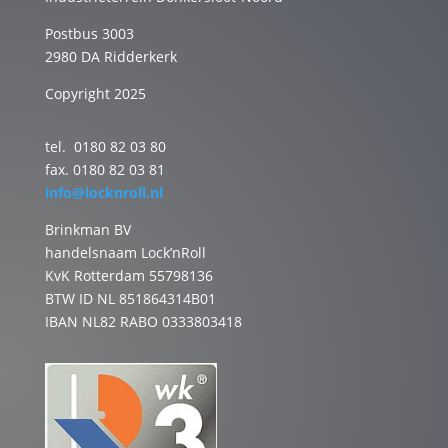
Postbus 3003
2980 DA Ridderkerk
Copyright 2025
tel. 0180 82 03 80
fax. 0180 82 03 81
info@locknroll.nl
Brinkman BV
handelsnaam Lock’nRoll
KvK Rotterdam 55798136
BTW ID NL 851864314B01
IBAN NL82 RABO 0333803418