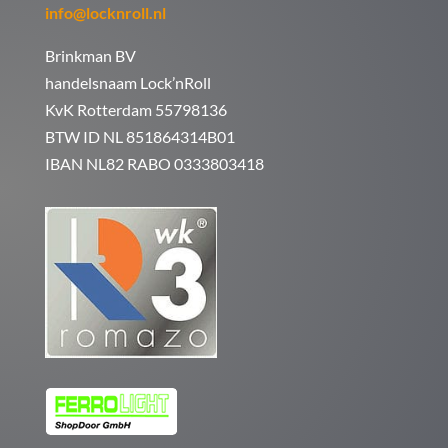
info@locknroll.nl
Brinkman BV
handelsnaam Lock’nRoll
KvK Rotterdam 55798136
BTW ID NL 851864314B01
IBAN NL82 RABO 0333803418