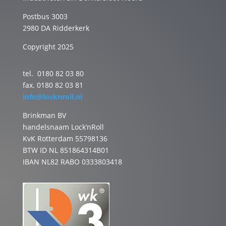
Postbus 3003
2980 DA Ridderkerk
Copyright 2025
tel. 0180 82 03 80
fax. 0180 82 03 81
info@locknroll.nl
Brinkman BV
handelsnaam Lock’nRoll
KvK Rotterdam 55798136
BTW ID NL 851864314B01
IBAN NL82 RABO 0333803418