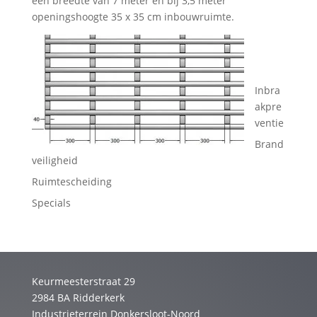
een breedte van 7 meter en bij 3,5 meter
openingshoogte
35 x 35 cm inbouwruimte.
Inbra
akpre
ventie
Brand
veiligheid
Ruimtescheiding
Specials
Keurmeesterstraat 29
2984 BA Ridderkerk
Industrieterrein Donkersloot-Noord