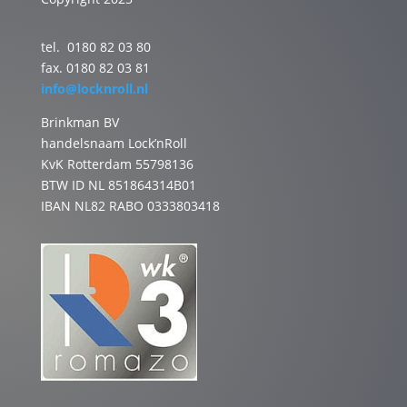
tel. 0180 82 03 80
fax. 0180 82 03 81
info@locknroll.nl
Brinkman BV
handelsnaam Lock’nRoll
KvK Rotterdam 55798136
BTW ID NL 851864314B01
IBAN NL82 RABO 0333803418