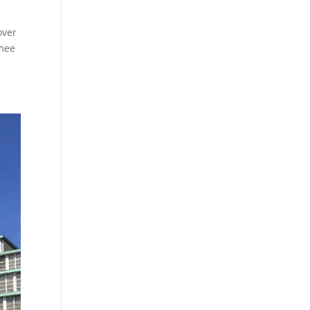
over
rmee