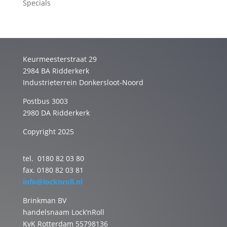
Specials
Keurmeesterstraat 29
2984 BA Ridderkerk
Industrieterrein Donkersloot-Noord
Postbus 3003
2980 DA Ridderkerk
Copyright 2025
tel. 0180 82 03 80
fax. 0180 82 03 81
info@locknroll.nl
Brinkman BV
handelsnaam Lock’nRoll
KvK Rotterdam 55798136