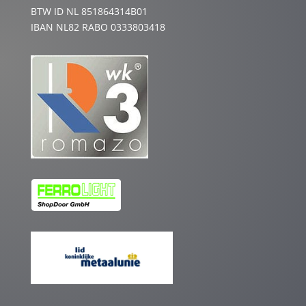
BTW ID NL 851864314B01
IBAN NL82 RABO 0333803418