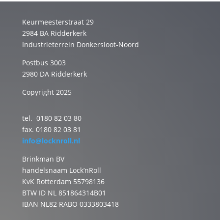
Keurmeesterstraat 29
2984 BA Ridderkerk
Industrieterrein Donkersloot-Noord
Postbus 3003
2980 DA Ridderkerk
Copyright 2025
tel. 0180 82 03 80
fax. 0180 82 03 81
info@locknroll.nl
Brinkman BV
handelsnaam Lock’nRoll
KvK Rotterdam 55798136
BTW ID NL 851864314B01
IBAN NL82 RABO 0333803418