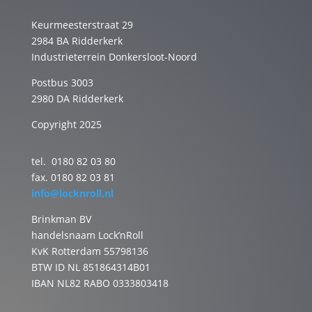
Keurmeesterstraat 29
2984 BA Ridderkerk
Industrieterrein Donkersloot-Noord
Postbus 3003
2980 DA Ridderkerk
Copyright 2025
tel. 0180 82 03 80
fax. 0180 82 03 81
info@locknroll.nl
Brinkman BV
handelsnaam Lock’nRoll
KvK Rotterdam 55798136
BTW ID NL 851864314B01
IBAN NL82 RABO 0333803418