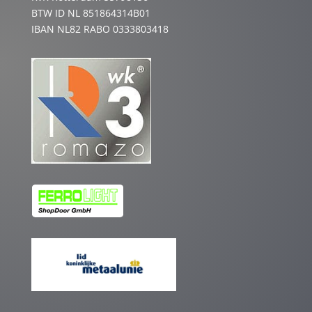
BTW ID NL 851864314B01
IBAN NL82 RABO 0333803418