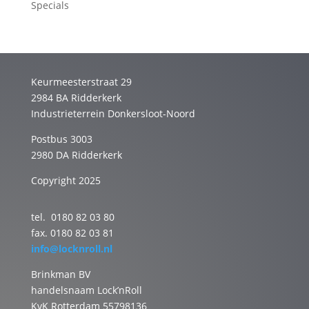
Specials
Keurmeesterstraat 29
2984 BA Ridderkerk
Industrieterrein Donkersloot-Noord
Postbus 3003
2980 DA Ridderkerk
Copyright 2025
tel. 0180 82 03 80
fax. 0180 82 03 81
info@locknroll.nl
Brinkman BV
handelsnaam Lock’nRoll
KvK Rotterdam 55798136