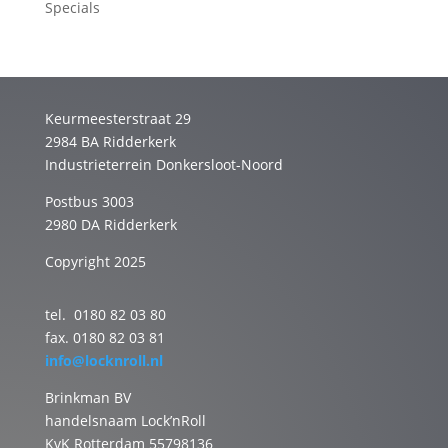
Specials
Keurmeesterstraat 29
2984 BA Ridderkerk
Industrieterrein Donkersloot-Noord
Postbus 3003
2980 DA Ridderkerk
Copyright 2025
tel. 0180 82 03 80
fax. 0180 82 03 81
info@locknroll.nl
Brinkman BV
handelsnaam Lock’nRoll
KvK Rotterdam 55798136