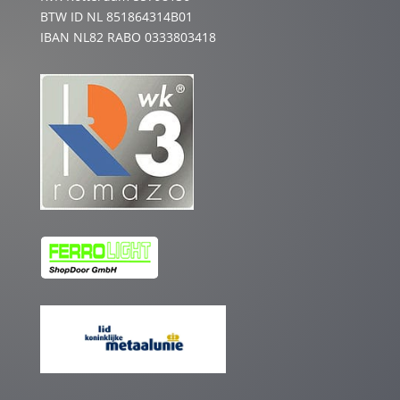
BTW ID NL 851864314B01
IBAN NL82 RABO 0333803418