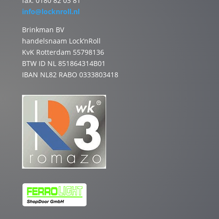
fax. 0180 82 03 81
info@locknroll.nl
Brinkman BV
handelsnaam Lock’nRoll
KvK Rotterdam 55798136
BTW ID NL 851864314B01
IBAN NL82 RABO 0333803418