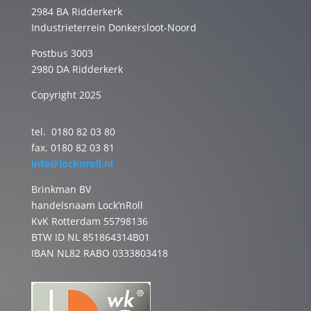
2984 BA Ridderkerk
Industrieterrein Donkersloot-Noord
Postbus 3003
2980 DA Ridderkerk
Copyright 2025
tel. 0180 82 03 80
fax. 0180 82 03 81
info@locknroll.nl
Brinkman BV
handelsnaam Lock’nRoll
KvK Rotterdam 55798136
BTW ID NL 851864314B01
IBAN NL82 RABO 0333803418