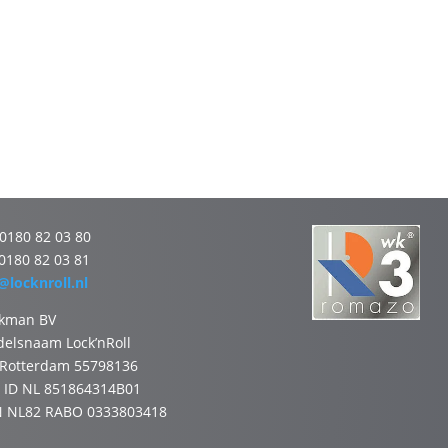
 0180 82 03 80
 0180 82 03 81
@locknroll.nl
nkman BV
elsnaam Lock’nRoll
 Rotterdam 55798136
 ID NL 851864314B01
N NL82 RABO 0333803418