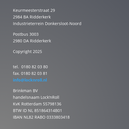
Keurmeesterstraat 29
2984 BA Ridderkerk
Industrieterrein Donkersloot-Noord
Postbus 3003
2980 DA Ridderkerk
Copyright 2025
tel. 0180 82 03 80
fax. 0180 82 03 81
info@locknroll.nl
Brinkman BV
handelsnaam Lock’nRoll
KvK Rotterdam 55798136
BTW ID NL 851864314B01
IBAN NL82 RABO 0333803418