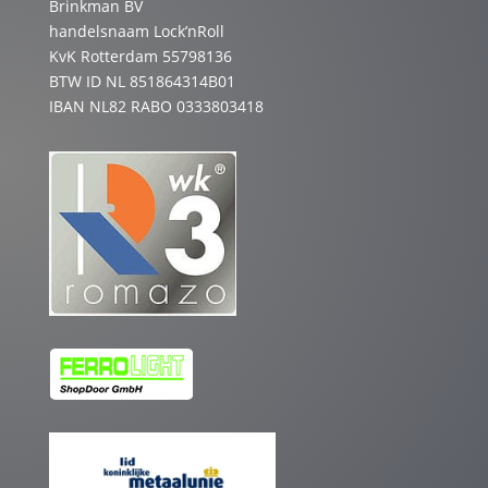
Brinkman BV
handelsnaam Lock’nRoll
KvK Rotterdam 55798136
BTW ID NL 851864314B01
IBAN NL82 RABO 0333803418