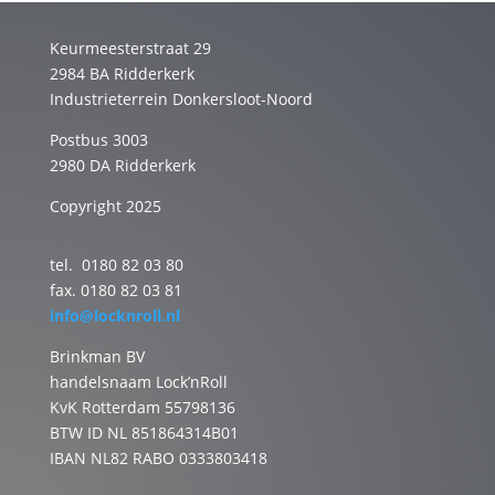
Keurmeesterstraat 29
2984 BA Ridderkerk
Industrieterrein Donkersloot-Noord
Postbus 3003
2980 DA Ridderkerk
Copyright 2025
tel. 0180 82 03 80
fax. 0180 82 03 81
info@locknroll.nl
Brinkman BV
handelsnaam Lock’nRoll
KvK Rotterdam 55798136
BTW ID NL 851864314B01
IBAN NL82 RABO 0333803418