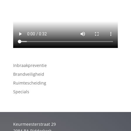
Inbraakpreventie
Brandveiligheid
Ruimtescheiding
Specials
Keurmeesterstraat 29
2984 BA Ridderkerk