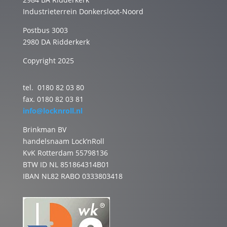
Industrieterrein Donkersloot-Noord
Postbus 3003
2980 DA Ridderkerk
Copyright 2025
tel. 0180 82 03 80
fax. 0180 82 03 81
info@locknroll.nl
Brinkman BV
handelsnaam Lock’nRoll
KvK Rotterdam 55798136
BTW ID NL 851864314B01
IBAN NL82 RABO 0333803418